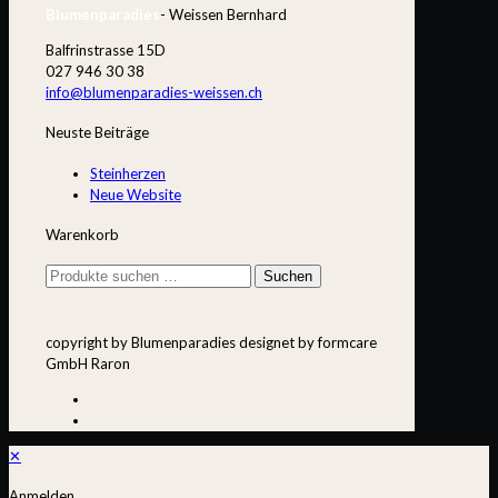
Blumenparadies
- Weissen Bernhard
Balfrinstrasse 15D
027 946 30 38
info@blumenparadies-weissen.ch
Neuste Beiträge
Steinherzen
Neue Website
Warenkorb
Suchen
Suchen
nach:
copyright by Blumenparadies designet by formcare
GmbH Raron
✕
Anmelden