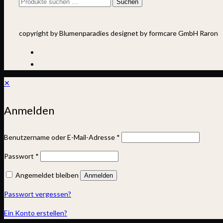
Suchen
Suchen
nach:
copyright by Blumenparadies designet by formcare GmbH Raron
✕
Anmelden
Benutzername oder E-Mail-Adresse
*
Passwort
*
Angemeldet bleiben
Anmelden
Passwort vergessen?
Ein Konto erstellen?