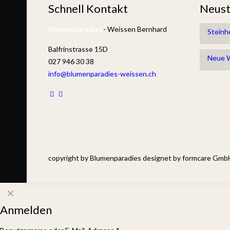
Schnell Kontakt
Neust
Blumenparadies
- Weissen Bernhard
Steinh
Balfrinstrasse 15D
Neue 
027 946 30 38
info@blumenparadies-weissen.ch
copyright by Blumenparadies designet by formcare Gmb
✕
Anmelden