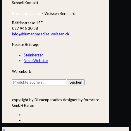
Schnell Kontakt
Blumenparadies
- Weissen Bernhard
Balfrinstrasse 15D
027 946 30 38
info@blumenparadies-weissen.ch
Neuste Beiträge
Steinherzen
Neue Website
Warenkorb
Suchen
Suchen
nach:
copyright by Blumenparadies designet by formcare
GmbH Raron
✕