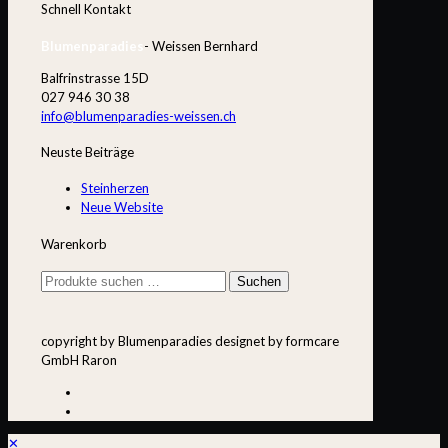
Schnell Kontakt
Blumenparadies
- Weissen Bernhard
Balfrinstrasse 15D
027 946 30 38
info@blumenparadies-weissen.ch
Neuste Beiträge
Steinherzen
Neue Website
Warenkorb
Suchen
Suchen
nach:
copyright by Blumenparadies designet by formcare
GmbH Raron
✕