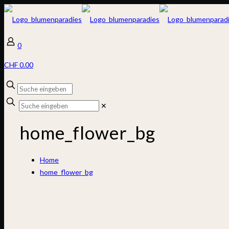
0
CHF 0.00
✕
home_flower_bg
Home
home_flower_bg