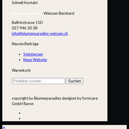
Schnell Kontakt
Blumenparadies
- Weissen Bernhard
Balfrinstrasse 15D
027 946 30 38
info@blumenparadies-weissen.ch
Neuste Beiträge
Steinherzen
Neue Website
Warenkorb
Suchen
Suchen
nach:
copyright by Blumenparadies designet by formcare
GmbH Raron
✕