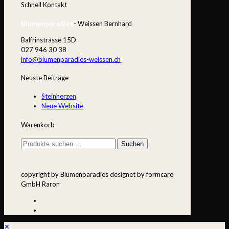
Schnell Kontakt
Blumenparadies
- Weissen Bernhard
Balfrinstrasse 15D
027 946 30 38
info@blumenparadies-weissen.ch
Neuste Beiträge
Steinherzen
Neue Website
Warenkorb
Suchen
Suchen
nach:
copyright by Blumenparadies designet by formcare
GmbH Raron
✕